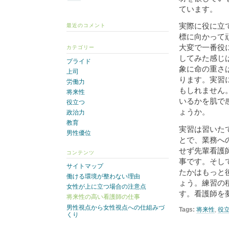
ています。
実際に役に立
最近のコメント
標に向かって
大変で一番役
カテゴリー
してみた感じ
プライド
象に命の重さ
上司
ります。実習
労働力
もしれません
将来性
いるかを肌で
役立つ
ょうか。
政治力
教育
実習は習いた
男性優位
とで、業務へ
せず先輩看護
コンテンツ
事です。そし
サイトマップ
たかはもっと
働ける環境が整わない理由
ょう。練習の
女性が上に立つ場合の注意点
す。看護師を
将来性の高い看護師の仕事
男性視点から女性視点への仕組みづ
Tags:
将来性
,
役
くり