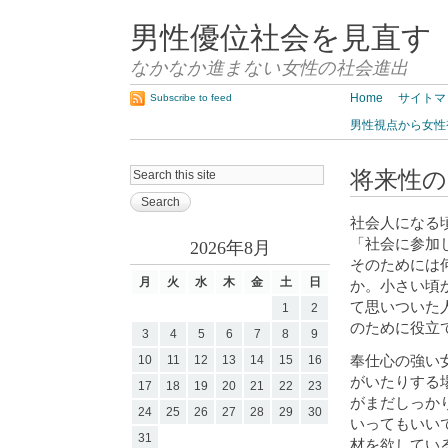
男性優位社会を見直す
なかなか進まない女性の社会進出
Home
サイトマ
Subscribe to feed
男性視点から女性
将来性の
社会人になる
「社会に参加
2026年8月
そのためには
月
火
水
木
金
土
日
か。小さい頃
て思いついた
1
2
のために役立
3
4
5
6
7
8
9
奉仕心の強い
10
11
12
13
14
15
16
がいたりする
17
18
19
20
21
22
23
がまだしっか
24
25
26
27
28
29
30
いってもいい
31
材を欲してい